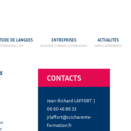
ETUDE DE LANGUES
ENTREPRISES
ACTUALITÉS
s
CONTACTS
Jean-Richard LAFFORT
|
06 60 46 86 33
jrlaffort@ccicharente-
tue
formation.fr
es