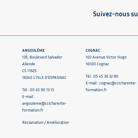
Suivez-nous su
ANGOULÊME
COGNAC
135, Boulevard Salvador
102 Avenue Victor Hugo
Allende
16100 Cognac
CS 11625
Tél : 05 45 36 32 80
16340 L’ISLE D’ESPAGNAC
E-mail :
cognac@ccicharente-
Tél : 05 45 90 13 13
formation.fr
E-mail :
angouleme@ccicharente-
formation.fr
Réclamation / Amélioration