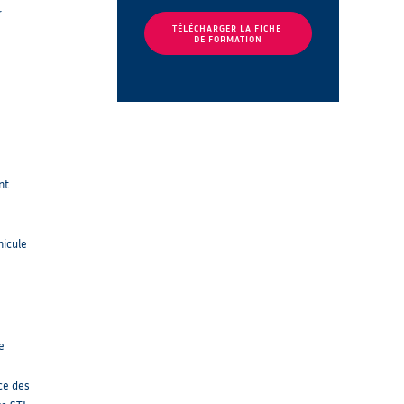
r
TÉLÉCHARGER LA FICHE 
DE FORMATION
nt
hicule
e
ce des