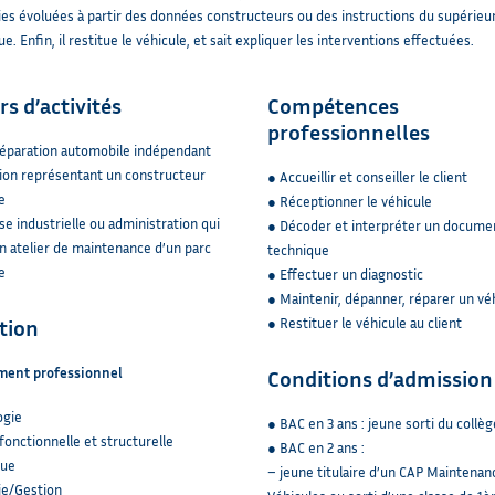
es évoluées à partir des données constructeurs ou des instructions du supérieu
e. Enfin, il restitue le véhicule, et sait expliquer les interventions effectuées.
rs d’activités
Compétences
professionnelles
réparation automobile indépendant
ion représentant un constructeur
● Accueillir et conseiller le client
e
● Réceptionner le véhicule
se industrielle ou administration qui
● Décoder et interpréter un docume
 atelier de maintenance d’un parc
technique
e
● Effectuer un diagnostic
● Maintenir, dépanner, réparer un vé
tion
● Restituer le véhicule au client
ment professionnel
Conditions d’admission
ogie
● BAC en 3 ans : jeune sorti du collèg
fonctionnelle et structurelle
● BAC en 2 ans :
que
– jeune titulaire d’un CAP Maintenan
e/Gestion