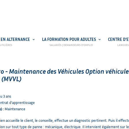
 EN ALTERNANCE
LA FORMATION POUR ADULTES
CENTRE D’
NETYPAREO
N ALTERNANCE
ro - Maintenance des Véhicules Option véhicule
s (MVVL)
ou 3 ans
ntrat d’apprentissage
) :
Maintenance
en accueille le client, le conseille, effectue un diagnostic pertinent. Puis il effec
tion sur tout type de panne : mécanique, électrique. Il intervient également sur l