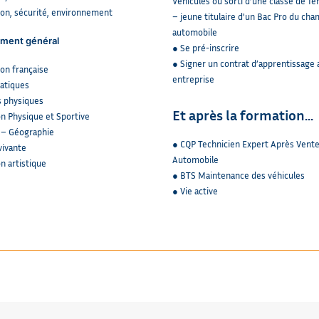
Véhicules ou sorti d’une classe de 1è
ion, sécurité, environnement
– jeune titulaire d’un Bac Pro du ch
automobile
ment général
● Se
pré-inscrire
● Signer un contrat d’apprentissage
on française
entreprise
atiques
s physiques
Et après la formation…
n Physique et Sportive
e – Géographie
● CQP Technicien Expert Après Vent
vivante
Automobile
n artistique
● BTS Maintenance des véhicules
● Vie active