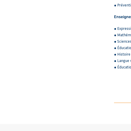
● Prévent
Enseigne
● Expressi
● Mathém
● Science
● Éducatio
● Histoir
● Langue 
● Éducatio