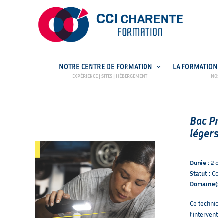
NOTRE CENTRE DE FORMATION
LA FORMATION
PRÉ-INSCRIPTION
OFFRES E
Bac P
léger
Durée :
2 
Statut :
Co
Domaine(s
Ce technici
l’interven