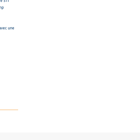
re STI
amp
 avec une
e