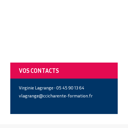
BAC PRO – RÉALISATION DE PRODUITS
IMPRIMÉS ET PLURIMÉDIA (RPIP)
Opérateur capable de concevoir et / ou réaliser un outil de
communication, quel que soit le support (papier, carton,
plastique, tissus, verre,...),…
VOS CONTACTS
Virginie Lagrange • 05 45 90 13 64
vlagrange@ccicharente-formation.fr