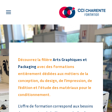
NOTRE CENTRE DE FORMATION
LA FORMATION EN ALTERNANCE
LA FORMATION POUR ADULTES
CENTRE D’ETUDE DE LANGUES
Découvrez la filière
Arts Graphiques et
ENTREPRISES
Packaging
avec des formations
ACTUALITÉS
entièrement dédiées aux métiers de la
conception, du design, de l’impression, de
PRÉ-INSCRIPTION
l’édition et l'étude des matériaux pour le
OFFRES EN ALTERNANCE
conditionnement.
NETYPAREO
L’offre de formation correspond aux besoins