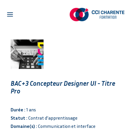
NOTRE CENTRE DE FORMATION
LA FORMATION EN ALTERNANCE
LA FORMATION POUR ADULTES
CENTRE D’ETUDE DE LANGUES
ENTREPRISES
BAC+3 Concepteur Designer UI - Titre
ACTUALITÉS
Pro
PRÉ-INSCRIPTION
OFFRES EN ALTERNANCE
Durée :
1 ans
NETYPAREO
Statut :
Contrat d’apprentissage
Domaine(s) :
Communication et interface