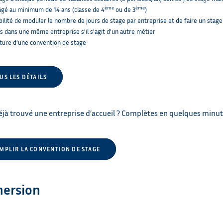
ème
ème
âgé au minimum de 14 ans (classe de 4
ou de 3
)
bilité de moduler le nombre de jours de stage par entreprise et de faire un stag
s dans une même entreprise s’il s’agit d’un autre métier
ture d’une convention de stage
US LES DÉTAILS
éjà trouvé une entreprise d’accueil ? Complètes en quelques minute
MPLIR LA CONVENTION DE STAGE
ersion