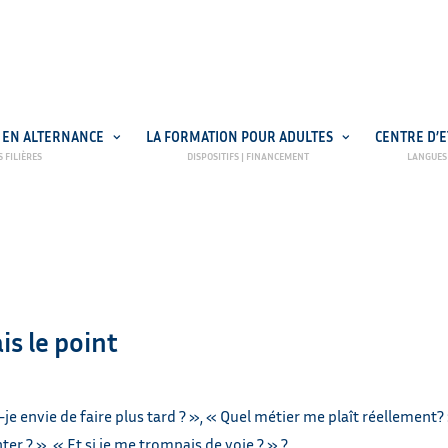
 EN ALTERNANCE
LA FORMATION POUR ADULTES
CENTRE D’
NETYPAREO
N ALTERNANCE
ais le point
-je envie de faire plus tard ? », « Quel métier me plaît réellement? 
ter ? », « Et si je me trompais de voie ? » ?…