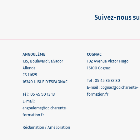
Suivez-nous su
ANGOULÊME
COGNAC
135, Boulevard Salvador
102 Avenue Victor Hugo
Allende
16100 Cognac
CS 11625
Tél : 05 45 36 32 80
16340 L’ISLE D’ESPAGNAC
E-mail :
cognac@ccicharente-
Tél : 05 45 90 13 13
formation.fr
E-mail :
angouleme@ccicharente-
formation.fr
Réclamation / Amélioration