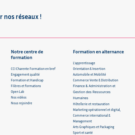
r nos réseaux !
Notre centre de
Formation en alternance
formation
L’apprentissage
CCI Charente Formation en bref
Orientation & Insertion
Engagement qualité
Automobile et Mobilité
Formation et Handicap
Commerce Vente & Distribution
Filères et formations
Finance & Administration et
Open Lab
Gestion des Ressources
Nos vidéos
Humaines
Nous rejoindre
Hôtellerie et restauration
Marketing opérationnel et digital,
Commerce international &
Management
Arts Graphiques et Packaging
Sport et santé