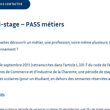
US CONTACTER
i-stage – PASS métiers
aites découvrir un métier, une profession, voire même plusieurs, 
onnement ?
de septembre 2011 (retranscrites dans l’article L.331-7 du code de l’
es de Commerce et d’Industrie de la Charente, une période de sta
s scolaires (pour un étudiant, en dehors des semaines réservées a
tés
:
age à chaque période de vacances scolaires (5 périodes/an, soit 25 j de stage max