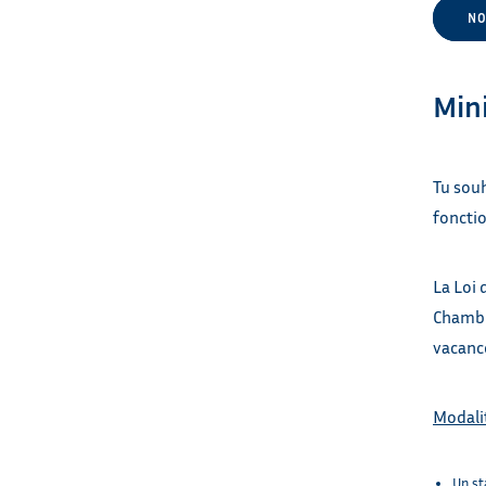
NO
Min
Tu souh
foncti
La Loi 
Chambr
vacance
Modali
Un st