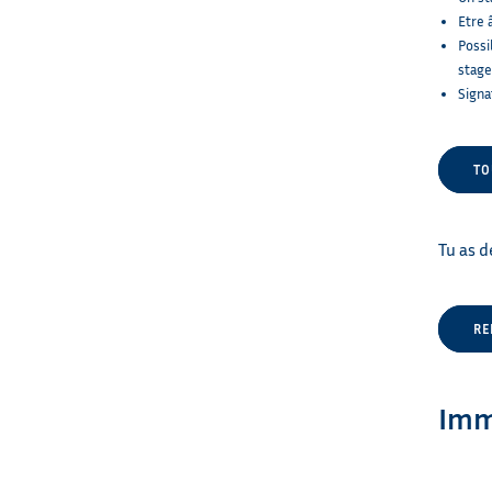
Etre 
Possi
stage
Signa
TO
Tu as d
RE
Imm