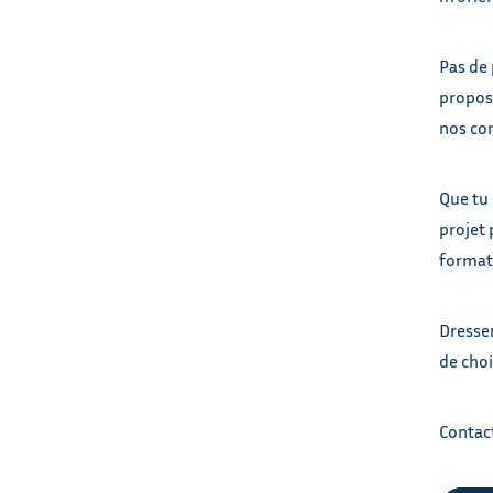
Pas de 
propose
nos con
Que tu 
projet 
format
Dresser
de choi
Contact