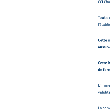
CCI Ch
Tout.e 
l’établ
Cette i
aussi v
Cette i
de for
L’immer
validit
La conv