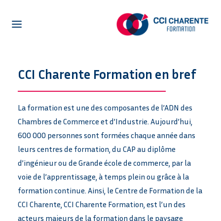
NOTRE CENTRE DE FORMATION
CCI Charente Formation en bref
LA FORMATION EN ALTERNANCE
LA FORMATION POUR ADULTES
La formation est une des composantes de l’ADN des
CENTRE D’ETUDE DE LANGUES
Chambres de Commerce et d’Industrie. Aujourd’hui,
ENTREPRISES
600 000 personnes sont formées chaque année dans
ACTUALITÉS
leurs centres de formation, du CAP au diplôme
PRÉ-INSCRIPTION
d’ingénieur ou de Grande école de commerce, par la
voie de l’apprentissage, à temps plein ou grâce à la
OFFRES EN ALTERNANCE
formation continue. Ainsi, le Centre de Formation de la
NETYPAREO
CCI Charente, CCI Charente Formation, est l’un des
acteurs majeurs de la formation dans le paysage