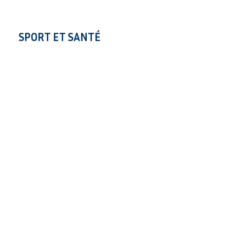
SPORT ET SANTÉ
DEUST – Préparateur(trice)
Technicien(ne) en pharmacie
Le préparateur en pharmacie est à la fois un scientifique avec des
connaissances en biologie, biochimie, botanique, un technicien
qui connaît la…