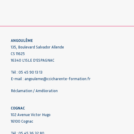
ANGOULÊME
135, Boulevard Salvador Allende
CS 11625
16340 L’ISLE D’ESPAGNAC
Tél : 05 45 90 13 13
E-mail :
angouleme@ccicharente-formation.fr
Réclamation / Amélioration
COGNAC
102 Avenue Victor Hugo
16100 Cognac
Tél : 05 45 36 32 80