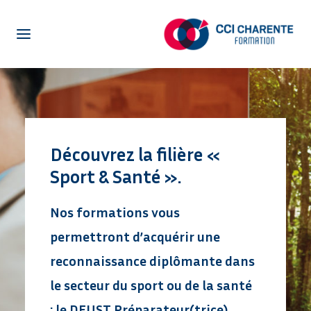
NOTRE CENTRE DE FORMATION
LA FORMATION EN ALTERNANCE
LA FORMATION POUR ADULTES
Découvrez la filière «
CENTRE D’ETUDE DE LANGUES
Sport & Santé ».
ENTREPRISES
ACTUALITÉS
Nos formations vous
PRÉ-INSCRIPTION
permettront d’acquérir une
OFFRES EN ALTERNANCE
reconnaissance diplômante dans
NETYPAREO
le secteur du sport ou de la santé
: le
DEUST Préparateur(trice)