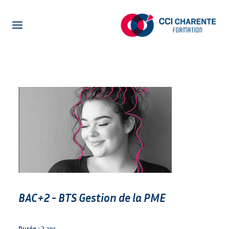
NOTRE CENTRE DE FORMATION
LA FORMATION EN ALTERNANCE
LA FORMATION POUR ADULTES
CENTRE D’ETUDE DE LANGUES
ENTREPRISES
ACTUALITÉS
PRÉ-INSCRIPTION
OFFRES EN ALTERNANCE
BAC+2 - BTS Gestion de la PME
NETYPAREO
Durée :
2 ans