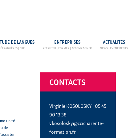
ETUDE DE LANGUES
ENTREPRISES
ACTUALITÉS
CONTACTS
Virginie KOSOLOSKY
|
05 45
90 13 38
une unité
vkosolosky@ccicharente-
ou de
formation.fr
’assister