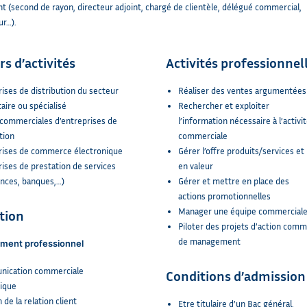
nt (second de rayon, directeur adjoint, chargé de clientèle, délégué commercial,
ur…).
rs d’activités
Activités professionnel
ises de distribution du secteur
Réaliser des ventes argumentées
aire ou spécialisé
Rechercher et exploiter
 commerciales d’entreprises de
l’information nécessaire à l’activi
tion
commerciale
rises de commerce électronique
Gérer l’offre produits/services et
ises de prestation de services
en valeur
ances, banques,…)
Gérer et mettre en place des
actions promotionnelles
Manager une équipe commercial
tion
Piloter des projets d’action comm
de management
ment professionnel
ication commerciale
Conditions d’admission
ique
 de la relation client
Etre titulaire d’un Bac général,