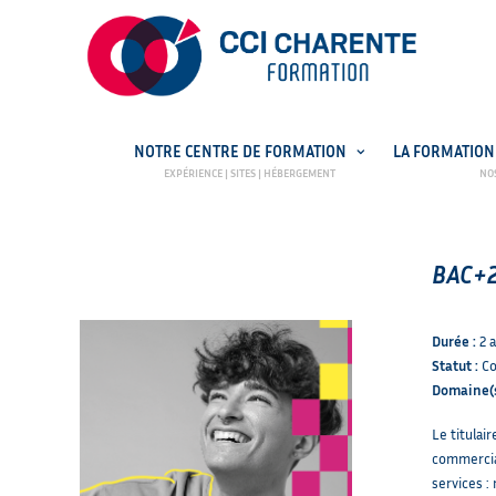
NOTRE CENTRE DE FORMATION
LA FORMATION
PRÉ-INSCRIPTION
OFFRES E
BAC+2
Durée :
2 
Statut :
Co
Domaine(s
Le titulai
commercial
services :