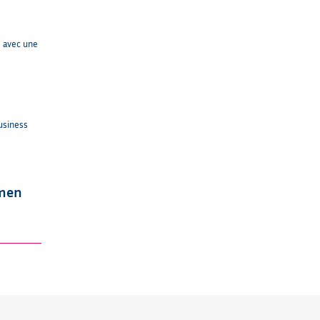
e avec une
usiness
amen