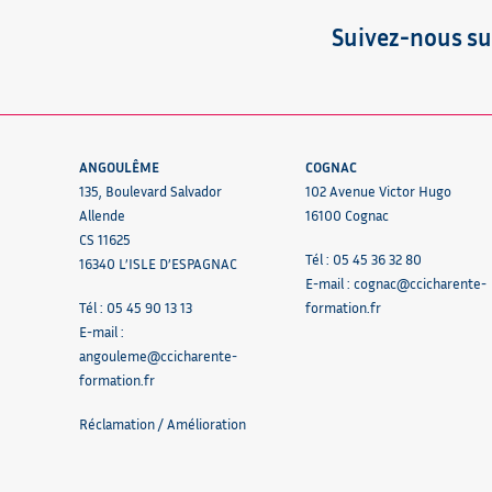
Suivez-nous su
ANGOULÊME
COGNAC
135, Boulevard Salvador
102 Avenue Victor Hugo
Allende
16100 Cognac
CS 11625
Tél : 05 45 36 32 80
16340 L’ISLE D’ESPAGNAC
E-mail :
cognac@ccicharente-
Tél : 05 45 90 13 13
formation.fr
E-mail :
angouleme@ccicharente-
formation.fr
Réclamation / Amélioration