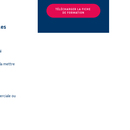
TÉLÉCHARGER LA FICHE 
DE FORMATION
les
té
 la mettre
e
erciale ou