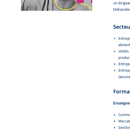
un dirigea
télévende
Secteu
Entrepr
aliment
Unités
produc
Entrep
Entrepr
(assur
Forma
Enseigne
Commun
Mercat
Gestion