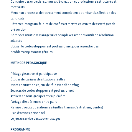
Conduire des entretiens annuels d’évaluation et professionnels structurés et
motivants
Mener un processus de recrutement complet en optimisant la sélection des
candidats
Détecter les signaux faibles de conflits et mettre en œuvre des stratégies de
prévention
Gérer des situations managériales complexes avec des outils de résolution
adaptés
Utiliser le codéveloppement professionnel pour résoudre des
problématiques managériales
METHODE PEDAGOGIQUE
Pédagogie active et participative
Études de cas issus de situations réelles
Mises en situation et jeux de rôle avec débriefing
Séances de codéveloppement professionnel
Ateliers en sous-groupes et en plénière
Partage d’expériences entre pairs
Remise d’outils opérationnels (grilles, trames d’entretiens, guides)
Plan d’actions personnel
Le jeu au service des apprentissages
PROGRAMME