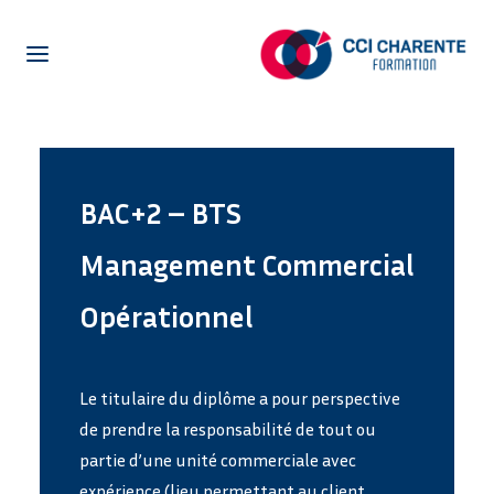
NOTRE CENTRE DE FORMATION
LA FORMATION EN ALTERNANCE
LA FORMATION POUR ADULTES
BAC+2 – BTS
CENTRE D’ETUDE DE LANGUES
Management Commercial
ENTREPRISES
Opérationnel
ACTUALITÉS
PRÉ-INSCRIPTION
Le titulaire du diplôme a pour perspective
OFFRES EN ALTERNANCE
de prendre la responsabilité de tout ou
NETYPAREO
partie d’une unité commerciale avec
expérience (lieu permettant au client